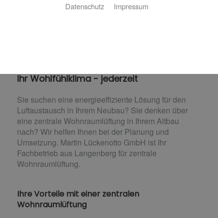
Datenschutz
Impressum
Zentrale Wohnraumlüftung
Ihr Wohlfühlklima - jederzeit
Sie suchen eine energieeffiziente Lösung für den
Luftaustausch in Ihrem Neubau? Sie denken über
eine zentrale Wohnraumlüftung in Ihrem Altbau
nach? Wir helfen Ihnen bei der Planung und
Umsetzung. Martin Lückenotto GmbH ist Ihr
Fachbetrieb aus Langenberg für zentrale
Wohnraumlüftung.
Ihre Vorteile mit einer zentralen
Wohnraumlüftung