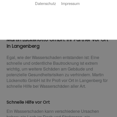
Datenschutz
Impressum
Bautrocknung vom Profi
Martin Lückenotto GmbH: Ihr Partner vor Ort
in Langenberg
Egal, wie der Wasserschaden entstanden ist: Eine
schnelle und ordentliche Bautrocknung ist extrem
wichtig, um weitere Schäden am Gebäude und
potenzielle Gesundheitsrisiken zu verhindern. Martin
Lückenotto GmbH ist Ihr Profi vor Ort in Langenberg für
schnelle Hilfe bei Wasserschäden aller Art.
Schnelle Hilfe vor Ort
Ein Wasserschaden kann verschiedene Ursachen
haben: ein Loch im Dach und Starkregen, ein