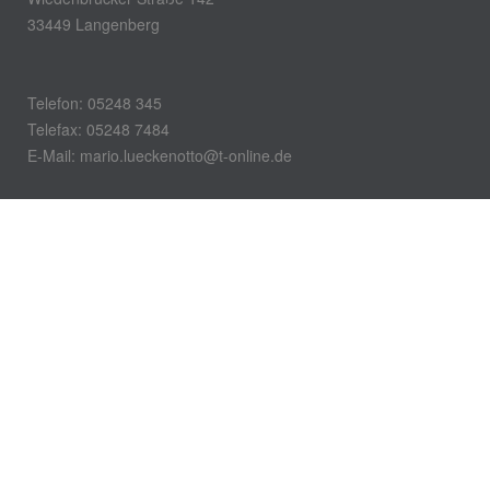
33449 Langenberg
Telefon: 05248 345
Telefax: 05248 7484
E-Mail: mario.lueckenotto@t-online.de
Öffnungszeiten
Montag – Freitag:
7.00 – 16.00 Uhr