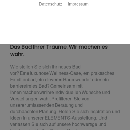
Datenschutz
Impressum
Badsanierung:
Das Bad Ihrer Träume. Wir machen es
wahr.
Wie stellen Sie sich Ihr neues Bad
vor? Eine luxuriöse Wellness-Oase, ein praktisches
Familienbad, ein cleveres Raumwunder oder ein
barrierefreies Bad? Gemeinsam mit
Ihnen machen wir Ihre individuellen Wünsche und
Vorstellungen wahr. Profitieren Sie von
unserer umfassenden Beratung und
durchdachten Planung. Holen Sie sich Inspiration und
Ideen in unserer ELEMENTS-Ausstellung. Und
verlassen Sie sich auf unsere hochwertige und